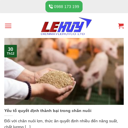
Skip
0988 173 199
to
content
30
Th12
Yếu tố quyết định thành bại trong chăn nuôi
Đối với chăn nuôi lợn, thức ăn quyết định nhiều đến năng suất,
chất lượng [...]