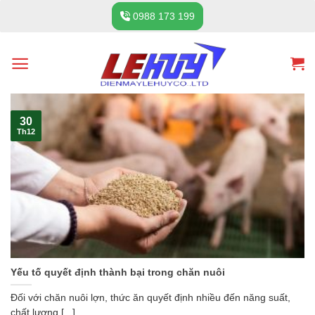
Skip
0988 173 199
to
content
30
Th12
Yếu tố quyết định thành bại trong chăn nuôi
Đối với chăn nuôi lợn, thức ăn quyết định nhiều đến năng suất,
chất lượng [...]