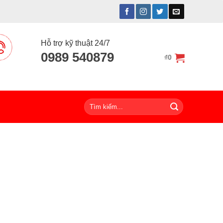
Hỗ trợ kỹ thuật 24/7
0989 540879
₫
0
Tìm
kiếm: