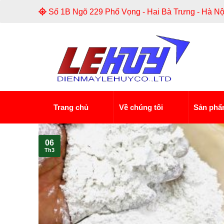
Skip
Số 1B Ngõ 229 Phố Vọng - Hai Bà Trưng - Hà Nộ
to
content
Trang chủ
Về chúng tôi
Sản ph
06
Th3