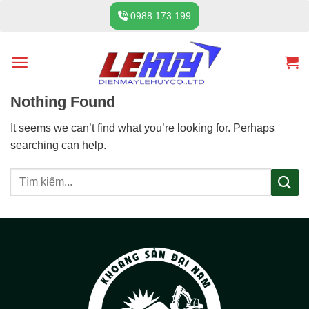
Skip
0988 173 199
to
content
Nothing Found
It seems we can’t find what you’re looking for. Perhaps
searching can help.