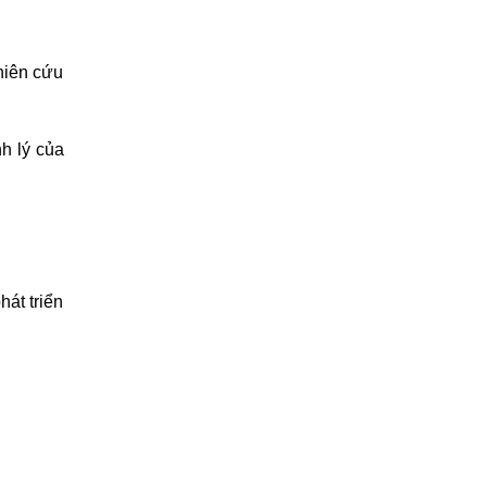
hiên cứu
nh lý của
át triển