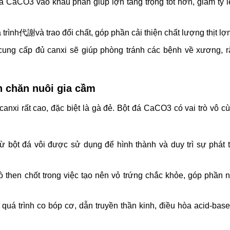
 đá CaCO3 vào khẩu phần giúp lợn tăng trọng tốt hơn, giảm tỷ l
trình代謝và trao đổi chất, góp phần cải thiện chất lượng thịt lợn
ung cấp đủ canxi sẽ giúp phòng tránh các bệnh về xương, 
n chăn nuôi gia cầm
anxi rất cao, đặc biệt là gà đẻ. Bột đá CaCO3 có vai trò vô c
 bột đá vôi được sử dụng để hình thành và duy trì sự phát t
rò then chốt trong việc tạo nên vỏ trứng chắc khỏe, góp phần 
quá trình co bóp cơ, dẫn truyền thần kinh, điều hòa acid-bas