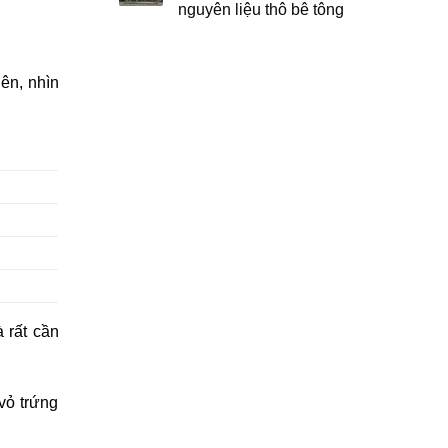
nguyên liệu thô bê tông
iên, nhìn
à rất cần
 vỏ trứng