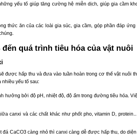
những yếu tố giúp tăng cường hệ miễn dịch, giúp gia cầm k
ong thức ăn của các loài gia súc, gia cầm, góp phần đáp ứng
 chúng.
ến quá trình tiêu hóa của vật nuôi
i
 sẽ được hấp thu và đưa vào tuần hoàn trong cơ thể vật nuôi t
 nhiều yếu tố sau:
nh hưởng bởi độ pH, nhiệt độ, độ ẩm trong đường tiêu hóa. Việ
iữa canxi và các chất khác như phốt pho, vitamin D, protein
 đá CaCO3 càng nhỏ thì canxi càng dễ được hấp thu, do diện t