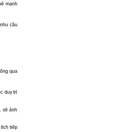
hoẻ mạnh
 nhu cầu
hông qua
c duy trì
… sẽ ảnh
ích tiếp