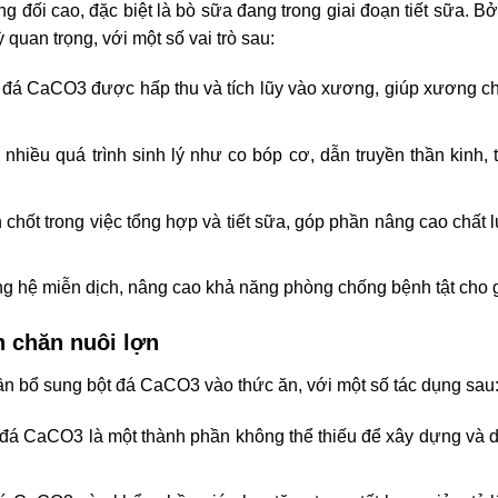
g đối cao, đặc biệt là bò sữa đang trong giai đoạn tiết sữa. Bở
uan trọng, với một số vai trò sau:
t đá CaCO3 được hấp thu và tích lũy vào xương, giúp xương c
nhiều quá trình sinh lý như co bóp cơ, dẫn truyền thần kinh, t
n chốt trong việc tổng hợp và tiết sữa, góp phần nâng cao chất
 hệ miễn dịch, nâng cao khả năng phòng chống bệnh tật cho g
n chăn nuôi lợn
ần bổ sung bột đá CaCO3 vào thức ăn, với một số tác dụng sau
t đá CaCO3 là một thành phần không thể thiếu để xây dựng và d