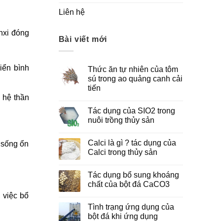
Liên hệ
nxi đóng
Bài viết mới
iển bình
Thức ăn tự nhiên của tôm
sú trong ao quảng canh cải
tiến
 hệ thần
Tác dụng của SIO2 trong
nuôi trồng thủy sản
Calci là gì ? tác dụng của
 sống ổn
Calci trong thủy sản
Tác dụng bổ sung khoáng
chất của bột đá CaCO3
, việc bổ
Tình trạng ứng dụng của
bột đá khi ứng dụng