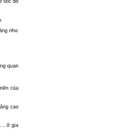
ệ sốc do
.
răng như
ùng quan
riển của
nâng cao
e… ở gia