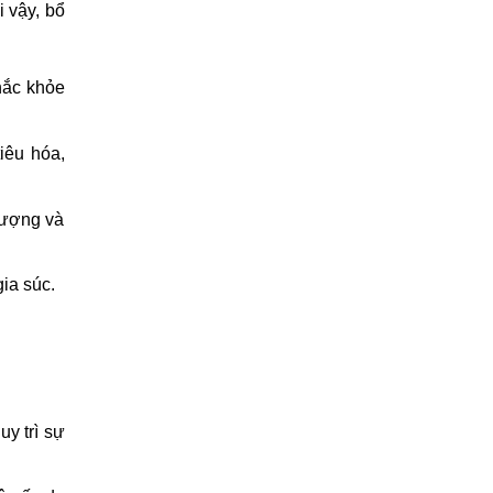
i vậy, bổ
hắc khỏe
iêu hóa,
 lượng và
ia súc.
:
uy trì sự