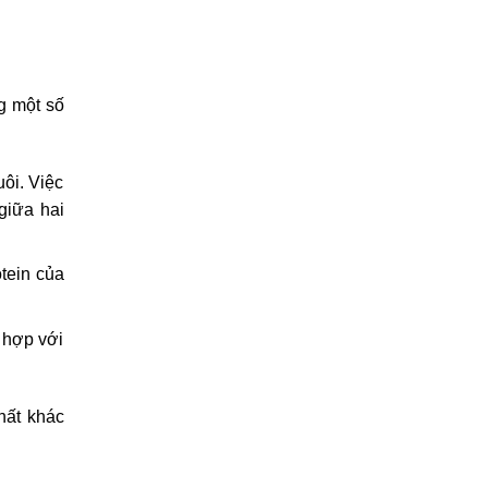
g một số
ôi. Việc
giữa hai
otein của
 hợp với
hất khác