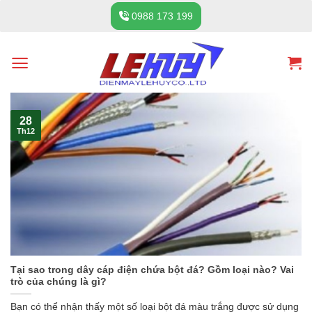
Skip
0988 173 199
to
content
28
Th12
Tại sao trong dây cáp điện chứa bột đá? Gồm loại nào? Vai
trò của chúng là gì?
Bạn có thể nhận thấy một số loại bột đá màu trắng được sử dụng