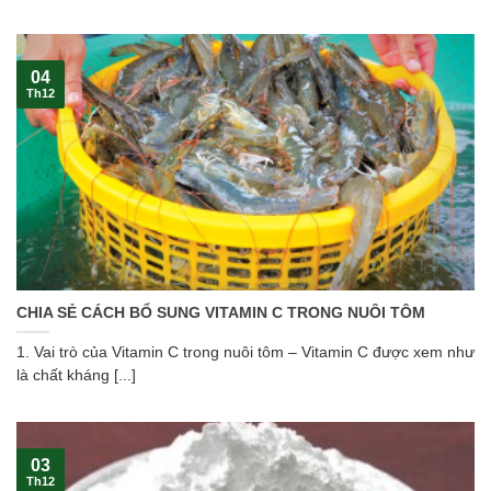
04
Th12
CHIA SẺ CÁCH BỔ SUNG VITAMIN C TRONG NUÔI TÔM
1. Vai trò của Vitamin C trong nuôi tôm – Vitamin C được xem như
là chất kháng [...]
03
Th12