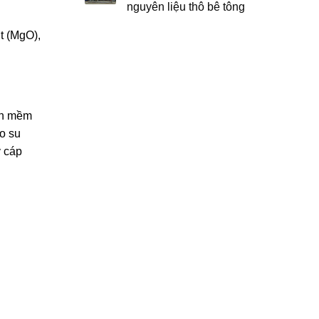
nguyên liệu thô bê tông
t (MgO),
ên mềm
ao su
y cáp