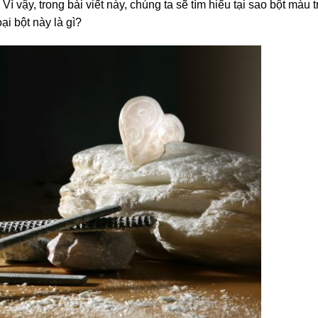
ì vậy, trong bài viết này, chúng ta sẽ tìm hiểu tại sao bột màu 
ại bột này là gì?