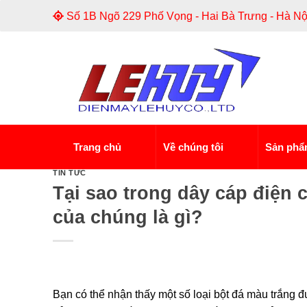
Skip
Số 1B Ngõ 229 Phố Vọng - Hai Bà Trưng - Hà Nộ
to
content
Trang chủ
Về chúng tôi
Sản ph
TIN TỨC
Tại sao trong dây cáp điện 
của chúng là gì?
Bạn có thể nhận thấy một số loại bột đá màu trắng 