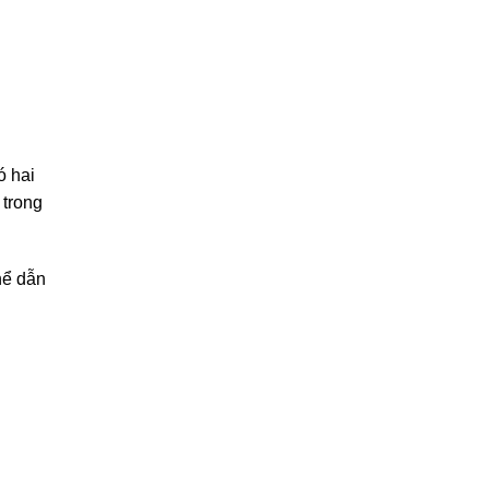
ó hai
 trong
hể dẫn