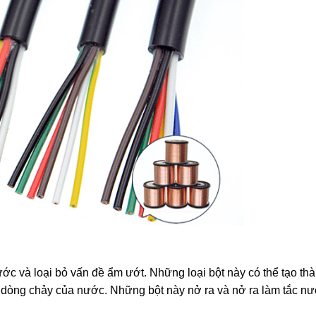
c và loại bỏ vấn đề ẩm ướt. Những loại bột này có thể tạo th
ặn dòng chảy của nước. Những bột này nở ra và nở ra làm tắc nư