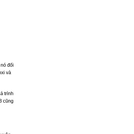
 nó đối
xi và
á trình
O3 cũng