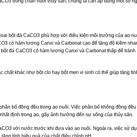
CO3 trong chăn nuôi thủy sản, chúng ta cần áp dụng một số n
 loại bột đá CaCO3 phù hợp với điều kiện môi trường của ao nu
CaCO3 có hàm lượng Canxi và Carbonat cao để tăng độ kiềm nha
ại bột đá CaCO3 có hàm lượng Canxi và Carbonat thấp để tránh
 chất khác như bột clo hay bột men vi sinh có thể giúp tăng tín
phân bố đồng đều trong ao nuôi. Việc phân bố không đồng đều 
nhất định trong ao, gây ảnh hưởng đến sự sống của thủy sản.
aCO3 với nước trước khi đưa vào ao nuôi. Ngoài ra, việc sử d
ăng tính hiệu quả của chất điều chỉnh pH.