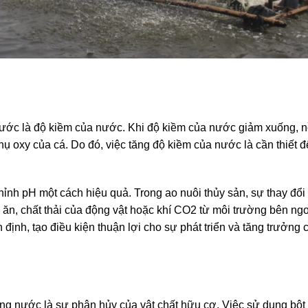
g nước là độ kiềm của nước. Khi độ kiềm của nước giảm xuống, 
ụ oxy của cá. Do đó, việc tăng độ kiềm của nước là cần thiết 
ỉnh pH một cách hiệu quả. Trong ao nuôi thủy sản, sự thay đổi
ăn, chất thải của động vật hoặc khí CO2 từ môi trường bên ngo
định, tạo điều kiện thuận lợi cho sự phát triển và tăng trưởng 
g nước là sự phân hủy của vật chất hữu cơ. Việc sử dụng bột