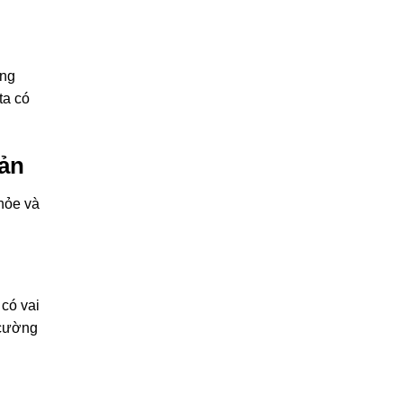
ông
ta có
sản
hỏe và
 có vai
 cường