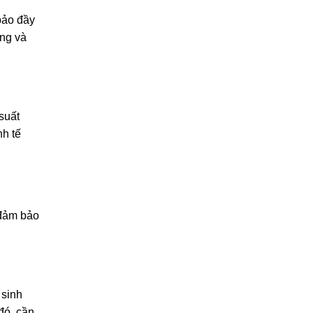
bảo đầy
ơng và
suất
nh tế
 đảm bảo
 sinh
đó, cần