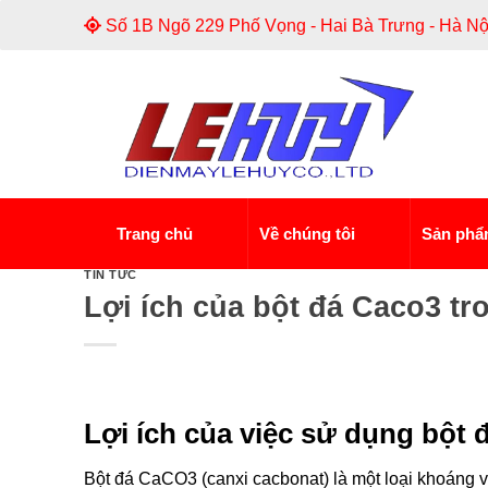
Skip
Số 1B Ngõ 229 Phố Vọng - Hai Bà Trưng - Hà Nộ
to
content
Trang chủ
Về chúng tôi
Sản ph
TIN TỨC
Lợi ích của bột đá Caco3 tr
Lợi ích của việc sử dụng bột
Bột đá CaCO3 (canxi cacbonat) là một loại khoáng vậ