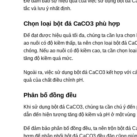
Để đảm bảo sự hiệu quả của việc sử dụng bột đá Ca
tắc và lưu ý nhất định.
Chọn loại bột đá CaCO3 phù hợp
Để đạt được hiệu quả tối đa, chúng ta cần lựa chọn
ao nuôi có độ kiềm thấp, ta nên chọn loại bột đá 
chóng. Nếu ao nuôi có độ kiềm cao, ta cần chọn lo
tăng độ kiềm quá mức.
Ngoài ra, việc sử dụng bột đá CaCO3 kết hợp với các
quả của chất điều chỉnh pH.
Phân bố đồng đều
Khi sử dụng bột đá CaCO3, chúng ta cần chú ý đến 
dẫn đến hiện tượng tăng độ kiềm và pH ở một vùng 
Để đảm bảo phân bố đồng đều, ta nên trộn bột đá C
bơm để phân phối bột đá CaCO3 đều đặn cũng giúp t