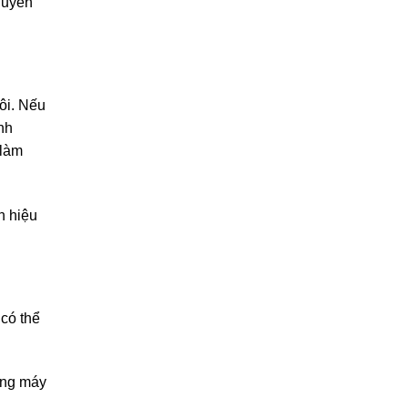
guyên
ôi. Nếu
nh
 làm
h hiệu
có thể
ụng máy