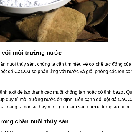
i với môi trường nước
ăn nuôi thủy sản, chúng ta cần tìm hiểu về cơ chế tác động của
 bột đá CaCO3 sẽ phản ứng với nước và giải phóng các ion can
ính axit để tạo thành các muối không tan hoặc có tính bazơ. Qu
iúp duy trì môi trường nước ổn định. Bên cạnh đó, bột đá CaC
ại nặng, amoniac hay nitrit, giúp làm sạch nước trong ao nuôi.
trong
chăn nuôi thủy sản