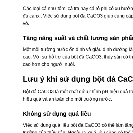
Các loại cá như tôm, cá tra hay cá rô phi có xu h
đủ canxi. Việc sử dụng bột đá CaCO3 giúp cung cấp
vỏ.
Tăng năng suất và chất lượng sản ph
Một môi trường nước ổn định và giàu dinh dưỡng là đ
cao. Với sự hỗ trợ của bột đá CaCO3, thủy sản có thể
cao hơn cho người nuôi.
Lưu ý khi sử dụng bột đá CaC
Bột đá CaCO3 là một chất điều chỉnh pH hiệu quả tr
hiệu quả và an toàn cho môi trường nước.
Không sử dụng quá liều
Việc sử dụng quá liều bột đá CaCO3 có thể làm tă
trưởng của thủy sản. Ngoài ra, quá liều cũng có thể 