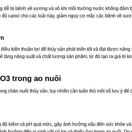
ướng dễ bị bệnh về xương và vỏ khi môi trường nước không đảm 
 đủ canxi cho các loài này, giảm nguy cơ mắc các bệnh về xư
ẩm
iều kiện thuận lợi để thủy sản phát triển tốt và đạt được năng 
 tăng năng suất và chất lượng sản phẩm, từ đó tạo ra giá trị ki
O3 trong ao nuôi
ong chăn nuôi thủy sản, tuy nhiên cần tuân thủ một số lưu ý để
ng độ kiềm và pH quá mức, gây ảnh hưởng xấu đến sức khỏe và
ảnh hưởng đến vi sinh vật có lợi và thiếu ôxy trong ao nuôi. Do 