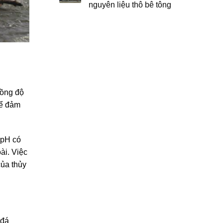
nguyên liệu thô bê tông
nồng độ
để đảm
 pH có
ài. Việc
của thủy
 đá