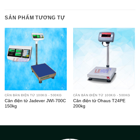
SẢN PHẨM TƯƠNG TỰ
CÂN BÀN ĐIỆN TỬ 100KG - 500KG
CÂN BÀN ĐIỆN TỬ 100KG - 500KG
Cân điện tử Jadever JWI-700C
Cân điện tử Ohaus T24PE
150kg
200kg