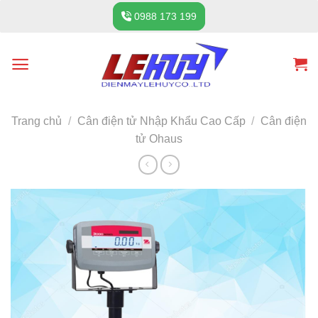
Skip
0988 173 199
to
content
Trang chủ
/
Cân điện tử Nhập Khẩu Cao Cấp
/
Cân điện
tử Ohaus