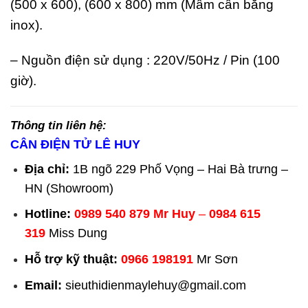
(500 x 600), (600 x 800) mm (Mâm cân bằng
inox).
– Nguồn điện sử dụng : 220V/50Hz / Pin (100
giờ).
Thông tin liên hệ:
CÂN ĐIỆN TỬ LÊ HUY
Địa chỉ:
1B ngõ 229 Phố Vọng – Hai Bà trưng –
HN (Showroom)
Hotline:
0989 540 879
Mr Huy
–
0984 615
319
Miss Dung
Hỗ trợ kỹ thuật:
0966 198191
Mr Sơn
Email:
sieuthidienmaylehuy@gmail.com