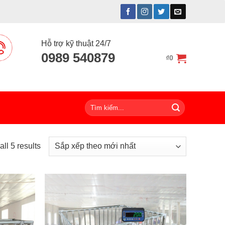
Hỗ trợ kỹ thuật 24/7
0989 540879
₫
0
Tìm
kiếm:
ll 5 results