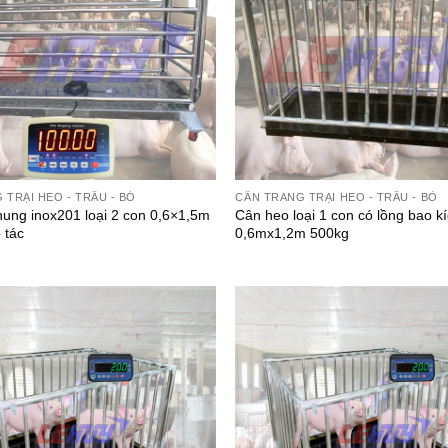
 TRẠI HEO - TRÂU - BÒ
CÂN TRANG TRẠI HEO - TRÂU - BÒ
hung inox201 loại 2 con 0,6×1,5m
Cân heo loại 1 con có lồng bao k
 tác
0,6mx1,2m 500kg