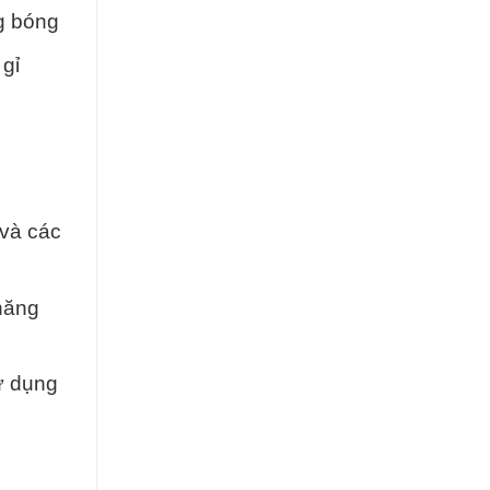
g bóng
 gỉ
 và các
 năng
ử dụng