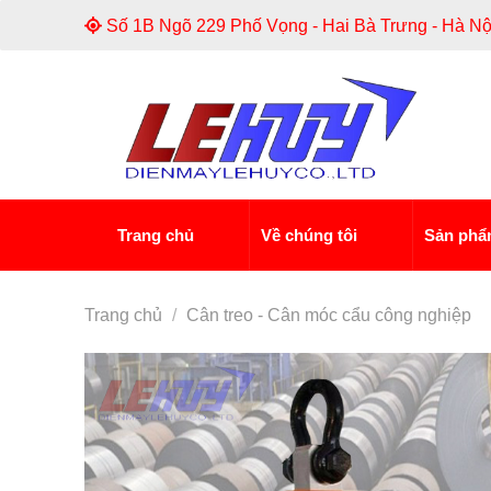
Skip
Số 1B Ngõ 229 Phố Vọng - Hai Bà Trưng - Hà Nộ
to
content
Trang chủ
Về chúng tôi
Sản ph
Trang chủ
/
Cân treo - Cân móc cẩu công nghiệp