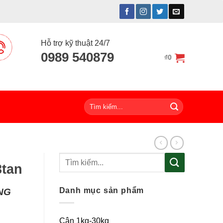
Hỗ trợ kỹ thuật 24/7
0989 540879
₫
0
Tìm
kiếm:
Tìm
3tan
kiếm:
Danh mục sản phẩm
NG
Cân 1kg-30kg