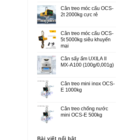
Cân treo móc cẩu OCS-
2t 2000kg cực rẻ
Cân treo móc cẩu OCS-
5t 5000kg siêu khuyến
mại
Cân sấy ẩm UXILA II
MX-A100 (100g/0,001g)
Cân treo mini inox OCS-
E 1000kg
Cân treo chống nước
mini OCS-E 500kg
Bài viết nổi bật