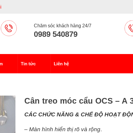
i
Chăm sóc khách hàng 24/7
0989 540879
ẩm
Tin tức
Liên hệ
Cân treo móc cẩu OCS – A 
CÁC CHỨC NĂNG & CHẾ ĐỘ HOẠT ĐỘ
–
Màn hình hiển thị rõ và rộng
.