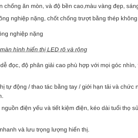
ện chống ăn mòn, và độ bền cao,màu vàng đẹp, sán
công nghiệp nặng, chốt chống trượt bằng thép không
công nghiệp nặng
 màn hình hiển thị LED rõ và rộng
 dễ đọc, độ phân giải cao phù hợp với mọi góc nhìn,
ị tự động / thao tác bằng tay / giới hạn tải và chức
n.
guồn điện yếu và tiết kiệm điện, kéo dài tuổi thọ s
nhanh và lưu trọng lượng hiển thị.