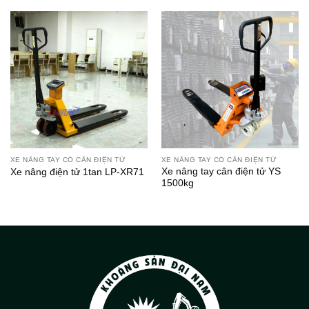
XE NÂNG TAY CÓ CÂN ĐIỆN TỬ
XE NÂNG TAY CÓ CÂN ĐIỆN TỬ
Xe nâng tay cân điện tử YS
Xe nâng điện tử 1tan LP-XR71
1500kg