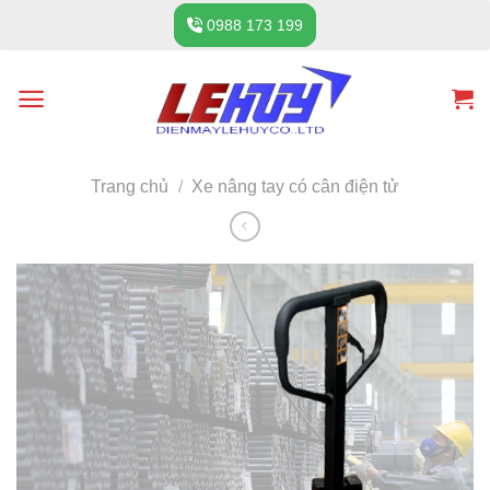
Skip
0988 173 199
to
content
Trang chủ
/
Xe nâng tay có cân điện tử