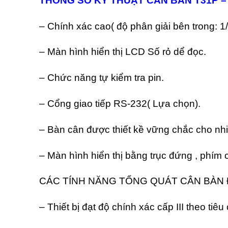
THÔNG SỐ KỸ THUẬT CÂN BÀN T31P 
– Chính xác cao( độ phân giải bên trong: 
– Màn hình hiển thị LCD Số rỏ dể đọc.
– Chức năng tự kiểm tra pin.
– Cổng giao tiếp RS-232( Lựa chọn).
– Bàn cân được thiết kề vững chắc cho nhi
– Màn hình hiển thị bằng trục đứng , phím
CÁC TÍNH NĂNG TỔNG QUÁT CÂN BÀN Đ
– Thiết bị đạt độ chính xác cấp III theo tiê