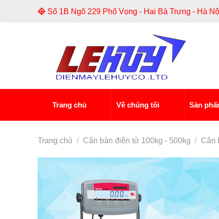
Skip
Số 1B Ngõ 229 Phố Vọng - Hai Bà Trưng - Hà Nộ
to
content
Trang chủ
Về chúng tôi
Sản ph
Trang chủ
/
Cân bàn điện tử 100kg - 500kg
/
Cân 