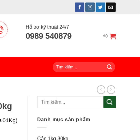
Hỗ trợ kỹ thuật 24/7
0989 540879
₫
0
Tìm
kiếm:
Tìm
0kg
kiếm:
Danh mục sản phẩm
0.01Kg)
Cân 1kg-30kg