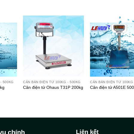
- 500KG
CÂN BÀN ĐIỆN TỬ 100KG - 500KG
CÂN BÀN ĐIỆN TỬ 100KG 
0kg
Cân điện tử Ohaus T31P 200kg
Cân điện tử A501E 50
vụ chính
Liên kết