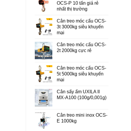
OCS-P 10 tấn giá rẻ
nhất thị trường
Cân treo móc cẩu OCS-
3t 3000kg siêu khuyến
mại
Cân treo móc cẩu OCS-
2t 2000kg cực rẻ
Cân treo móc cẩu OCS-
5t 5000kg siêu khuyến
mại
Cân sấy ẩm UXILA II
MX-A100 (100g/0,001g)
Cân treo mini inox OCS-
E 1000kg