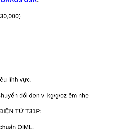
– OHAUS USA
:
1/30,000)
ều lĩnh vực.
 chuyển đổi đơn vị kg/g/oz êm nhẹ
IỆN TỬ T31P:
u chuẩn OIML.