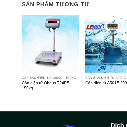
SẢN PHẨM TƯƠNG TỰ
- 500KG
CÂN BÀN ĐIỆN TỬ 100KG - 500KG
CÂN BÀN ĐIỆN TỬ 100KG 
4PE
Cân điện tử Ohaus T24PE
Cân điện tử A501E 20
150kg
Dịch 