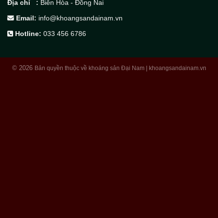
Địa chỉ :
Biên Hòa - Đồng Nai
Email:
info@khoangsandainam.vn
Hotline:
033 456 6786
© 2026
Bản quyền thuộc về khoáng sản Đại Nam | khoangsandainam.vn