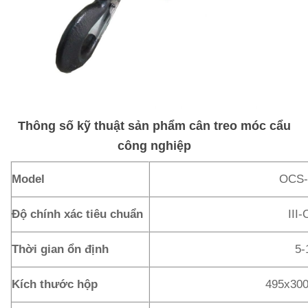
Thông số kỹ thuật sản phẩm cân treo móc cẩu
công nghiệp
Model
OCS-
Độ chính xác tiêu chuẩn
III
Thời gian ổn định
5-
Kích thước hộp
495x30