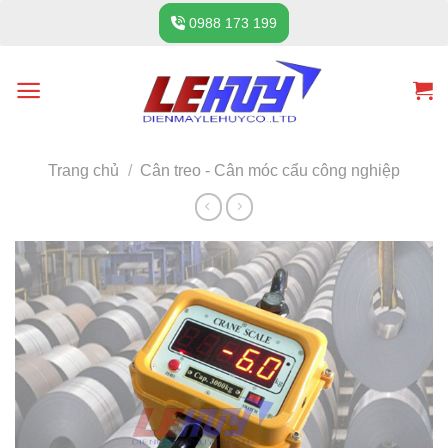
Skip
0988 173 199
to
content
Trang chủ
/
Cân treo - Cân móc cẩu công nghiệp