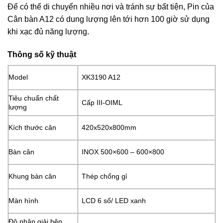
Để có thể di chuyển nhiều nơi và tránh sự bất tiện, Pin của
Cân bàn A12 có dung lượng lên tới hơn 100 giờ sử dụng
khi xạc đủ năng lượng.
Thông số kỹ thuật
Model
XK3190 A12
Tiêu chuẩn chất
Cấp III-OIML
lượng
Kích thước cân
420x520x800mm
Bàn cân
INOX 500×600 – 600×800
Khung bàn cân
Thép chống gỉ
Màn hình
LCD 6 số/ LED xanh
Độ phân giải bên