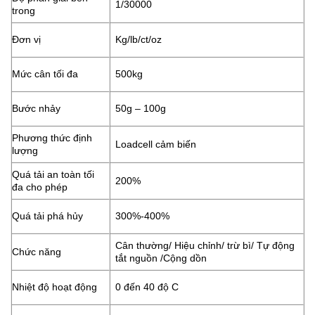
1/30000
trong
Đơn vị
Kg/lb/ct/oz
Mức cân tối đa
500kg
Bước nhảy
50g – 100g
Phương thức định
Loadcell cảm biến
lượng
Quá tải an toàn tối
200%
đa cho phép
Quá tải phá hủy
300%-400%
Cân thường/ Hiệu chỉnh/ trừ bì/ Tự động
Chức năng
tắt nguồn /Cộng dồn
Nhiệt độ hoạt động
0 đến 40 độ C