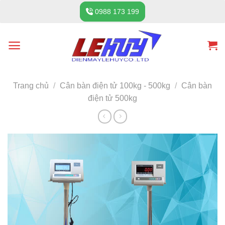
Skip
0988 173 199
to
content
Trang chủ
/
Cân bàn điện tử 100kg - 500kg
/
Cân bàn
điện tử 500kg