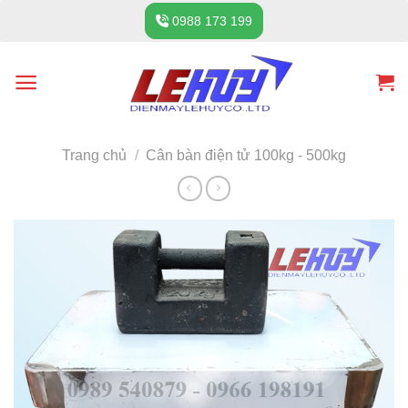
Skip
0988 173 199
to
content
Trang chủ
/
Cân bàn điện tử 100kg - 500kg