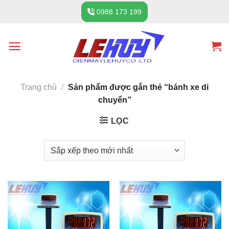
Skip
0988 173 199
to
content
Trang chủ
/
Sản phẩm được gắn thẻ “bánh xe di
chuyển”
LỌC