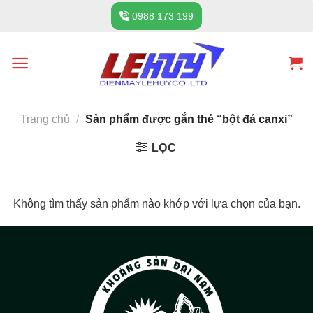
Skip
0988 173 199
to
content
Trang chủ
/
Sản phẩm được gắn thẻ “bột đá canxi”
LỌC
Không tìm thấy sản phẩm nào khớp với lựa chọn của bạn.