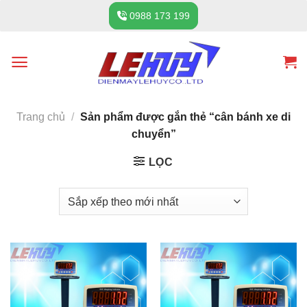
Skip
0988 173 199
to
content
Trang chủ
/
Sản phẩm được gắn thẻ “cân bánh xe di
chuyển”
LỌC