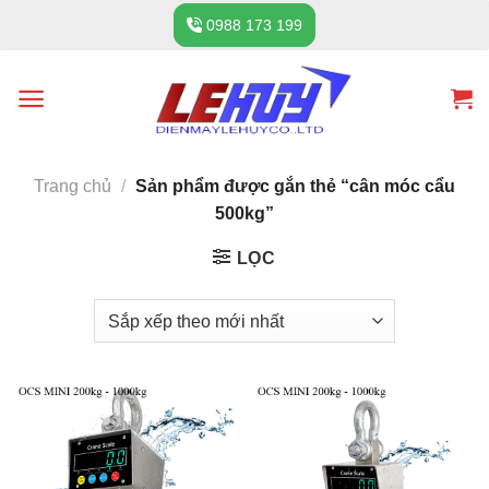
Skip
0988 173 199
to
content
Trang chủ
/
Sản phẩm được gắn thẻ “cân móc cẩu
500kg”
LỌC