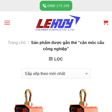
Skip
0988 173 199
to
content
Trang chủ
/
Sản phẩm được gắn thẻ “cân móc cẩu
công nghiệp”
LỌC