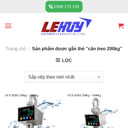
Skip
0988 173 199
to
content
Trang chủ
/
Sản phẩm được gắn thẻ “cân treo 200kg”
LỌC