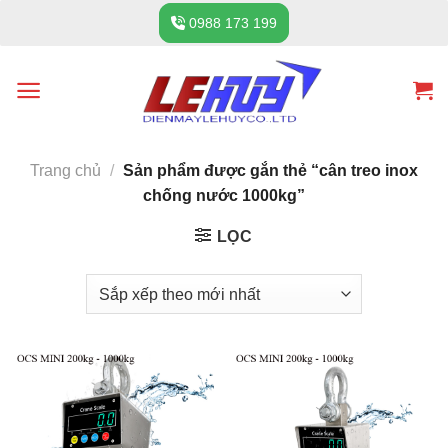
Skip
0988 173 199
to
content
Trang chủ
/
Sản phẩm được gắn thẻ “cân treo inox
chống nước 1000kg”
LỌC