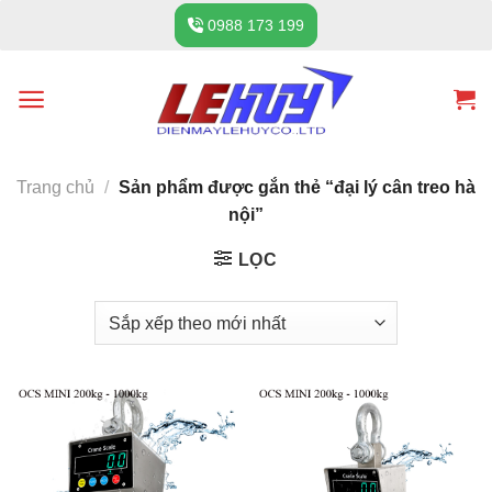
Skip
0988 173 199
to
content
Trang chủ
/
Sản phẩm được gắn thẻ “đại lý cân treo hà
nội”
LỌC