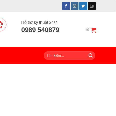
Hỗ trợ kỹ thuật 24/7
0989 540879
₫
0
Tìm
kiếm: