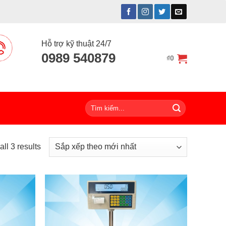
Hỗ trợ kỹ thuật 24/7
0989 540879
₫
0
Tìm
kiếm:
ll 3 results