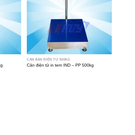
CÂN BÀN ĐIỆN TỬ 500KG
kg
Cân điện tử in tem IND – PP 500kg