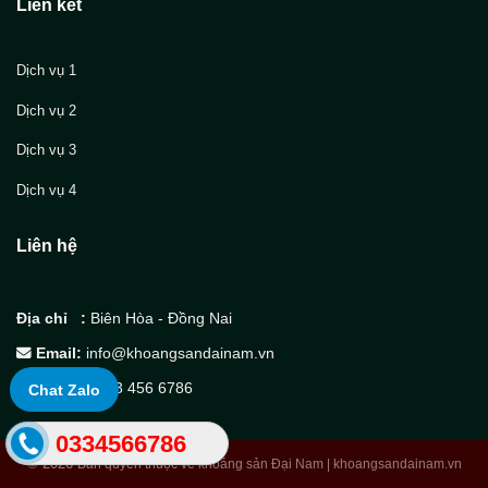
Liên kết
Dịch vụ 1
Dịch vụ 2
Dịch vụ 3
Dịch vụ 4
Liên hệ
Địa chỉ :
Biên Hòa - Đồng Nai
Email:
info@khoangsandainam.vn
Hotline:
033 456 6786
Chat Zalo
0334566786
© 2026
Bản quyền thuộc về khoáng sản Đại Nam | khoangsandainam.vn